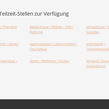
eilzeit-Stellen zur Verfügung
 / Therapie
Bewachung / Polizei / Zoll /
Verwaltung / 
Rettung
Soziales
hnik / Uhren
Gastronomie / Lebensmittel /
Informatik /
Tourismus
Telekommunik
lagenbau /
Sport / Wellness / Kultur
Verkauf / Kun
Innendienst