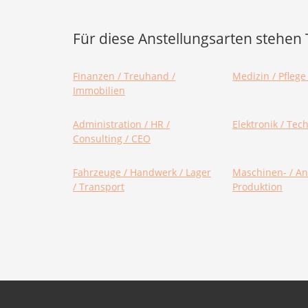
Für diese Anstellungsarten stehen T
Finanzen / Treuhand /
Medizin / Pflege
Immobilien
Administration / HR /
Elektronik / Tec
Consulting / CEO
Fahrzeuge / Handwerk / Lager
Maschinen- / An
/ Transport
Produktion