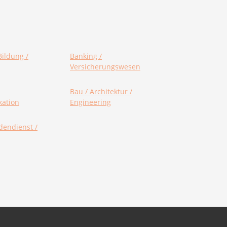
Bildung /
Banking /
Versicherungswesen
Bau / Architektur /
ation
Engineering
dendienst /