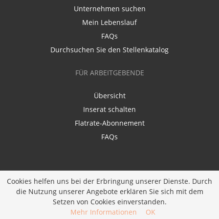
Unternehmen suchen
Mein Lebenslauf
FAQs
Durchsuchen Sie den Stellenkatalog
FÜR ARBEITGEBENDE
Übersicht
Inserat schalten
Flatrate-Abonnement
FAQs
Cookies helfen uns bei der Erbringung unserer Dienste. Durch
die Nutzung unserer Angebote erklären Sie sich mit dem
Ein Unternehmen der
Diversity Job Group GmbH
|
Setzen von Cookies einverstanden.
Entwickelt bei
JOBIQO
Mehr Informationen
OK