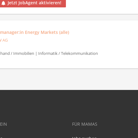
Jetzt JobAgent aktivieren!
manager:in Energy Markets (alle)
W AG
uhand / Immobilien | Informatik / Telekommunikation
EIN
FÜR MAMAS