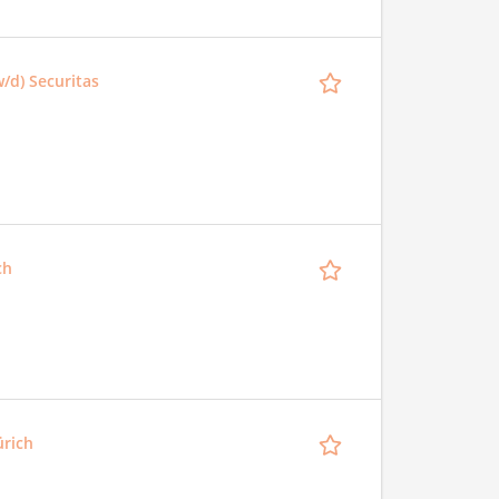
/d) Securitas
ch
ürich