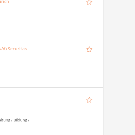
ürich
/d) Securitas
ltung / Bildung /