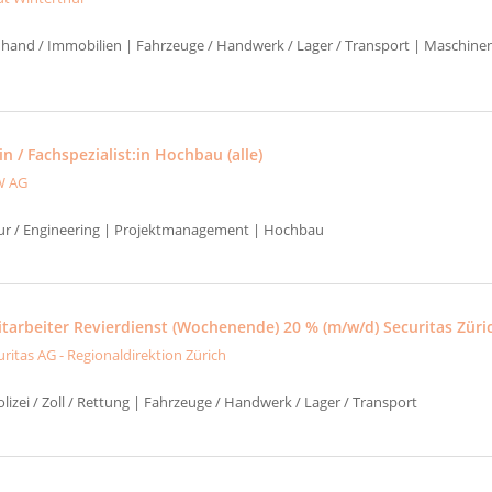
uhand / Immobilien | Fahrzeuge / Handwerk / Lager / Transport | Maschinen
in / Fachspezialist:in Hochbau (alle)
W AG
tur / Engineering | Projektmanagement | Hochbau
itarbeiter Revierdienst (Wochenende) 20 % (m/w/d) Securitas Züri
uritas AG - Regionaldirektion Zürich
izei / Zoll / Rettung | Fahrzeuge / Handwerk / Lager / Transport