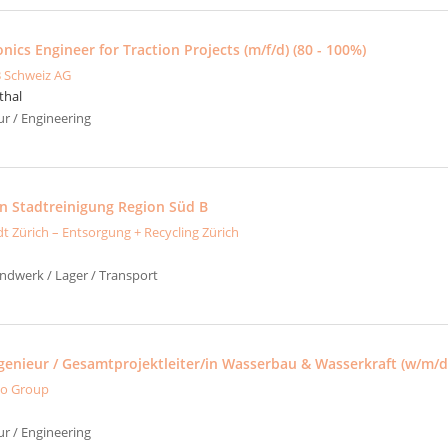
nics Engineer for Traction Projects (m/f/d) (80 - 100%)
 Schweiz AG
thal
ur / Engineering
in Stadtreinigung Region Süd B
dt Zürich – Entsorgung + Recycling Zürich
ndwerk / Lager / Transport
ngenieur / Gesamtprojektleiter/in Wasserbau & Wasserkraft (w/m/d
o Group
ur / Engineering