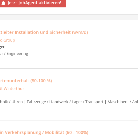
Jetzt JobAgent aktivieren!
tleiter Installation und Sicherheit (w/m/d)
o Group
gen
ur / Engineering
artenunterhalt (80-100 %)
dt Winterthur
chnik / Uhren | Fahrzeuge / Handwerk / Lager / Transport | Maschinen- / An
:in Verkehrsplanung / Mobilität (60 - 100%)