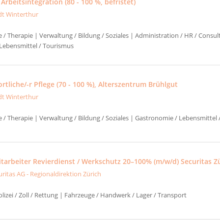
 Arbeitsintegration (80 - 100 %, befristet)
dt Winterthur
e / Therapie | Verwaltung / Bildung / Soziales | Administration / HR / Consul
Lebensmittel / Tourismus
tliche/-r Pflege (70 - 100 %), Alterszentrum Brühlgut
dt Winterthur
e / Therapie | Verwaltung / Bildung / Soziales | Gastronomie / Lebensmittel
itarbeiter Revierdienst / Werkschutz 20–100% (m/w/d) Securitas Z
uritas AG - Regionaldirektion Zürich
izei / Zoll / Rettung | Fahrzeuge / Handwerk / Lager / Transport