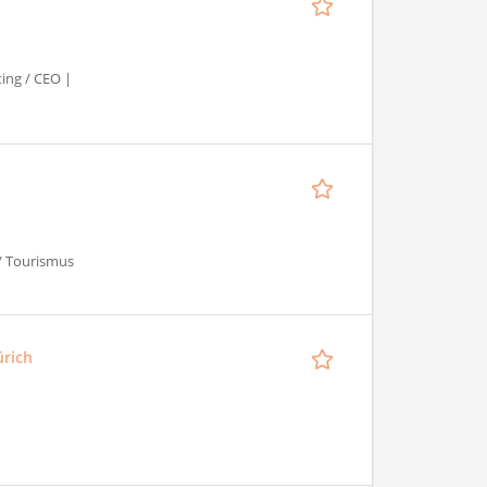
ting / CEO |
 / Tourismus
ürich