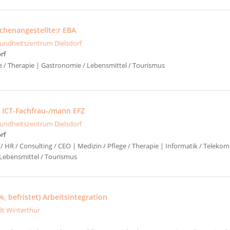
üchenangestellte:r EBA
undheitszentrum Dielsdorf
rf
ge / Therapie | Gastronomie / Lebensmittel / Tourismus
s ICT-Fachfrau-/mann EFZ
undheitszentrum Dielsdorf
rf
/ HR / Consulting / CEO | Medizin / Pflege / Therapie | Informatik / Telek
Lebensmittel / Tourismus
%, befristet) Arbeitsintegration
dt Winterthur