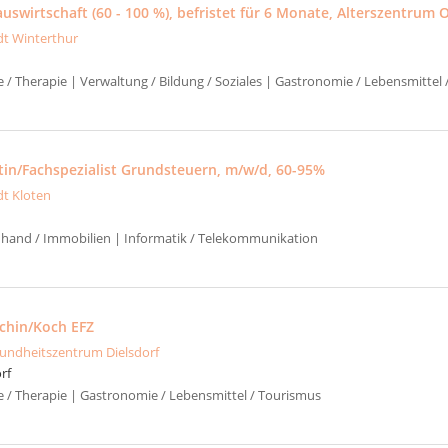
swirtschaft (60 - 100 %), befristet für 6 Monate, Alterszentrum 
dt Winterthur
e / Therapie | Verwaltung / Bildung / Soziales | Gastronomie / Lebensmittel
stin/Fachspezialist Grundsteuern, m/w/d, 60-95%
dt Kloten
uhand / Immobilien | Informatik / Telekommunikation
öchin/Koch EFZ
undheitszentrum Dielsdorf
rf
ge / Therapie | Gastronomie / Lebensmittel / Tourismus