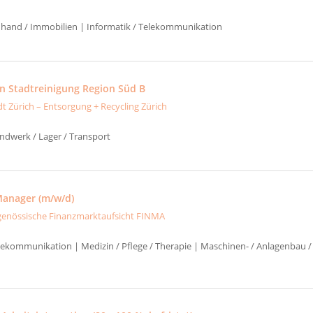
uhand / Immobilien | Informatik / Telekommunikation
in Stadtreinigung Region Süd B
dt Zürich – Entsorgung + Recycling Zürich
ndwerk / Lager / Transport
Manager (m/w/d)
genössische Finanzmarktaufsicht FINMA
elekommunikation | Medizin / Pflege / Therapie | Maschinen- / Anlagenbau /