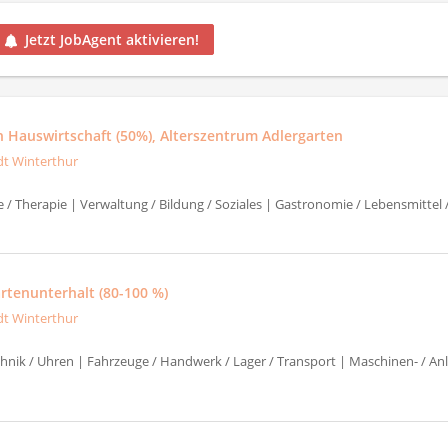
Jetzt JobAgent aktivieren!
in Hauswirtschaft (50%), Alterszentrum Adlergarten
dt Winterthur
e / Therapie | Verwaltung / Bildung / Soziales | Gastronomie / Lebensmittel
artenunterhalt (80-100 %)
dt Winterthur
chnik / Uhren | Fahrzeuge / Handwerk / Lager / Transport | Maschinen- / An