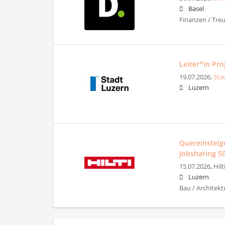
Basel
Finanzen / Tre
Leiter*in Pr
19.07.2026,
Sta
Luzern
Quereinsteig
Jobsharing 5
15.07.2026,
Hil
Luzern
Bau / Architekt