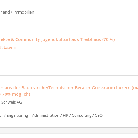
uhand / Immobilien
ojekte & Community Jugendkulturhaus Treibhaus (70 %)
dt Luzern
er aus der Baubranche/Technischer Berater Grossraum Luzern (m
0-70% möglich)
ti Schweiz AG
ur / Engineering | Administration / HR / Consulting / CEO