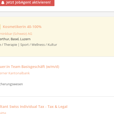
Jetzt JobAgent aktivieren!
Kosmetikerin 40-100%
minkbar (Schweiz) AG
erthur, Basel, Luzern
e / Therapie | Sport / Wellness / Kultur
er:in Team Basisgeschäft (w/m/d)
erner Kantonalbank
icherungswesen
tant Swiss Individual Tax - Tax & Legal
oitte