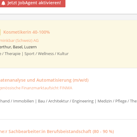
Jetzt JobAgent aktivieren!
Kosmetikerin 40-100%
minkbar (Schweiz) AG
erthur, Basel, Luzern
e / Therapie | Sport / Wellness / Kultur
 Datenanalyse und Automatisierung (m/w/d)
genössische Finanzmarktaufsicht FINMA
hand / Immobilien | Bau / Architektur / Engineering | Medizin / Pflege / T
e:r Sachbearbeiter:in Berufsbeistandschaft (80 - 90 %)