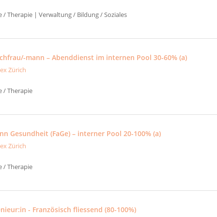
e / Therapie | Verwaltung / Bildung / Soziales
fachfrau/-mann – Abenddienst im internen Pool 30-60% (a)
tex Zürich
e / Therapie
nn Gesundheit (FaGe) – interner Pool 20-100% (a)
tex Zürich
e / Therapie
nieur:in - Französisch fliessend (80-100%)