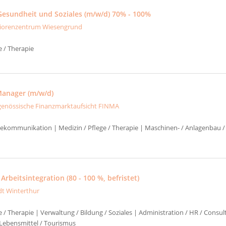
 Gesundheit und Soziales (m/w/d) 70% - 100%
iorenzentrum Wiesengrund
e / Therapie
Manager (m/w/d)
genössische Finanzmarktaufsicht FINMA
elekommunikation | Medizin / Pflege / Therapie | Maschinen- / Anlagenbau /
 Arbeitsintegration (80 - 100 %, befristet)
dt Winterthur
e / Therapie | Verwaltung / Bildung / Soziales | Administration / HR / Consul
Lebensmittel / Tourismus