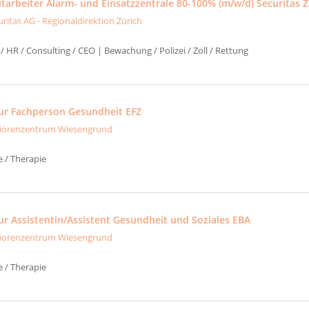
tarbeiter Alarm- und Einsatzzentrale 80-100% (m/w/d) Securitas Z
uritas AG - Regionaldirektion Zürich
/ HR / Consulting / CEO | Bewachung / Polizei / Zoll / Rettung
ur Fachperson Gesundheit EFZ
iorenzentrum Wiesengrund
e / Therapie
ur Assistentin/Assistent Gesundheit und Soziales EBA
iorenzentrum Wiesengrund
e / Therapie