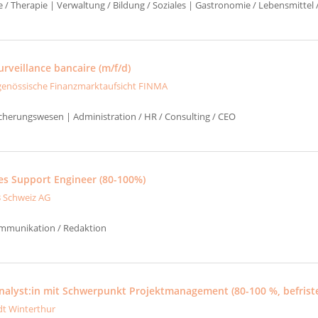
e / Therapie | Verwaltung / Bildung / Soziales | Gastronomie / Lebensmittel
rveillance bancaire (m/f/d)
genössische Finanzmarktaufsicht FINMA
icherungswesen | Administration / HR / Consulting / CEO
les Support Engineer (80-100%)
 Schweiz AG
ommunikation / Redaktion
Analyst:in mit Schwerpunkt Projektmanagement (80-100 %, befriste
dt Winterthur