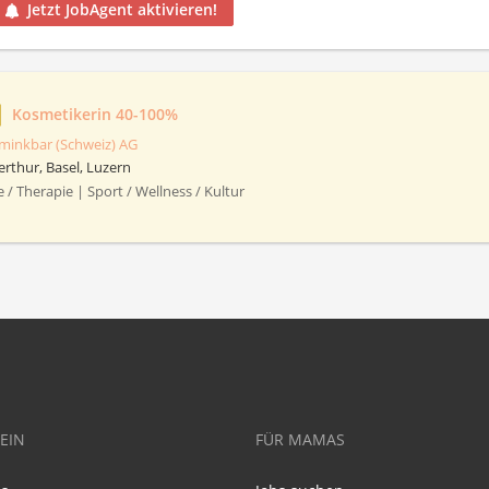
Jetzt JobAgent aktivieren!
Kosmetikerin 40-100%
minkbar (Schweiz) AG
erthur, Basel, Luzern
e / Therapie | Sport / Wellness / Kultur
EIN
FÜR MAMAS