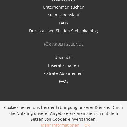
Unternehmen suchen
Mein Lebenslauf
FAQs
Durchsuchen Sie den Stellenkatalog
FÜR ARBEITGEBENDE
Übersicht
Inserat schalten
Flatrate-Abonnement
FAQs
Cookies helfen uns bei der Erbringung unserer Dienste. Durch
die Nutzung unserer Angebote erklären Sie sich mit dem
Ein Unternehmen der
Diversity Job Group GmbH
|
Setzen von Cookies einverstanden.
Entwickelt bei
JOBIQO
Mehr Informationen
OK