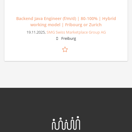
Backend Java Engineer (f/m/d) | 80-100% | Hybrid
working model | Fribourg or Zurich
19.11.2025,
SMG Swiss Marketplace Group AG
Freiburg