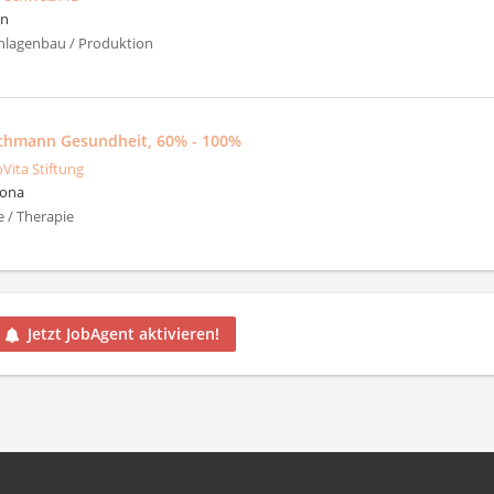
en
nlagenbau / Produktion
achmann Gesundheit, 60% - 100%
oVita Stiftung
Jona
e / Therapie
Jetzt JobAgent aktivieren!