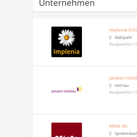
Unternehmen
Implenia Sch
Glattpark
Baugewerbe / 
Jampen Holz
Hittnau
Baugewerbe / Im
Miele AG
Spreitenbac