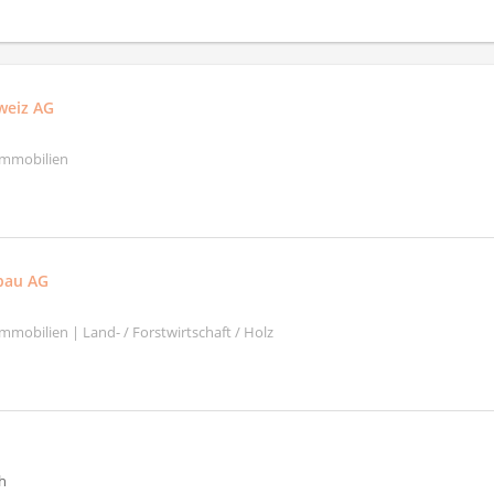
weiz AG
Immobilien
bau AG
mobilien | Land- / Forstwirtschaft / Holz
h