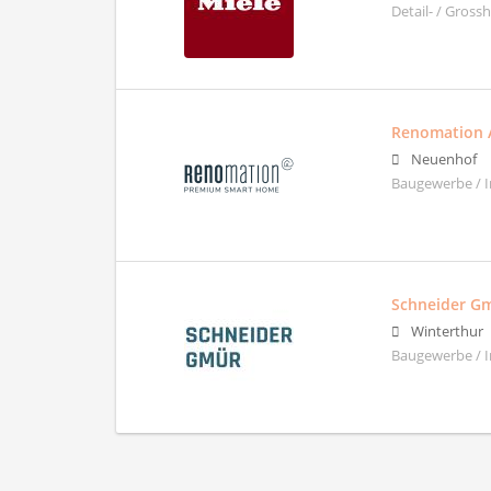
Detail- / Gross
Renomation 
Neuenhof
Baugewerbe / I
Schneider Gm
Winterthur
Baugewerbe / 