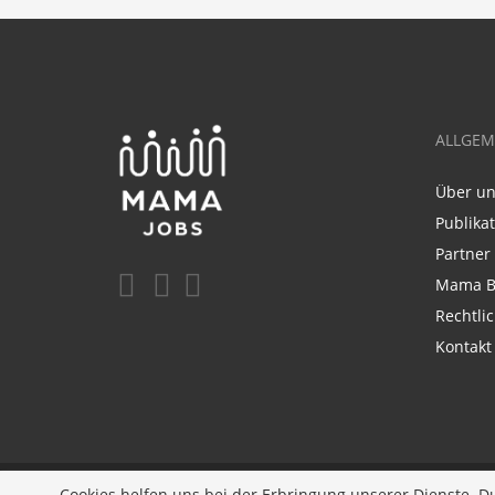
ALLGEM
Über u
Publika
Partner
Mama B
Rechtli
Kontakt
Ein Unternehmen der
Diversity Job Group GmbH
| 
Cookies helfen uns bei der Erbringung unserer Dienste. D