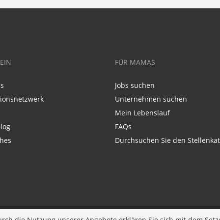
EIN
FÜR MAMAS
ns
Jobs suchen
tionsnetzwerk
Unternehmen suchen
Mein Lebenslauf
log
FAQs
ches
Durchsuchen Sie den Stellenkat
Entwickelt bei
JOBIQO
urch die Nutzung unserer Angebote erklären Sie sich mit dem Setz