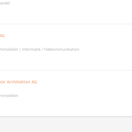
handel
AG
mmobilien | Informatik / Telekommunikation
ür Architekten AG
Immobilien