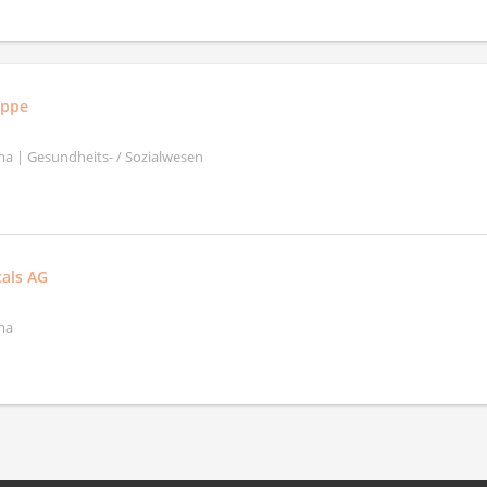
uppe
a | Gesundheits- / Sozialwesen
als AG
ma