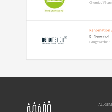
Chemie / Phar
Renomation 
Neuenhof
Baugewerbe / I
ALLGEM