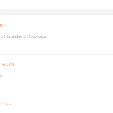
uppe
a | Gesundheits- / Sozialwesen
nnect AG
se
als AG