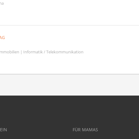
ma
AG
mmobilien | Informatik / Telekommunikation
EIN
FÜR MAMAS