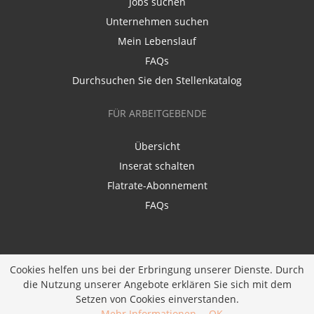
Jobs suchen
Unternehmen suchen
Mein Lebenslauf
FAQs
Durchsuchen Sie den Stellenkatalog
FÜR ARBEITGEBENDE
Übersicht
Inserat schalten
Flatrate-Abonnement
FAQs
Cookies helfen uns bei der Erbringung unserer Dienste. Durch
die Nutzung unserer Angebote erklären Sie sich mit dem
Ein Unternehmen der
Diversity Job Group GmbH
|
Setzen von Cookies einverstanden.
Entwickelt bei
JOBIQO
Mehr Informationen
OK