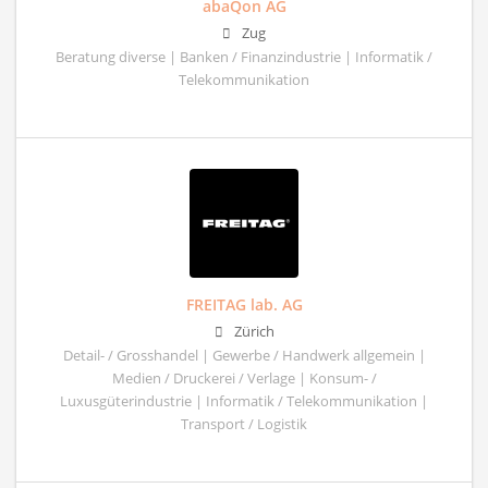
abaQon AG
Zug
Beratung diverse | Banken / Finanzindustrie | Informatik /
Telekommunikation
FREITAG lab. AG
Zürich
Detail- / Grosshandel | Gewerbe / Handwerk allgemein |
Medien / Druckerei / Verlage | Konsum- /
Luxusgüterindustrie | Informatik / Telekommunikation |
Transport / Logistik