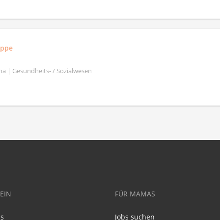
uppe
a | Gesundheits- / Sozialwesen
EIN
FÜR MAMAS
ns
Jobs suchen