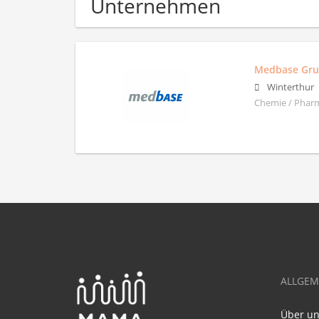
Unternehmen
Medbase Gr
Winterthur
Chemie / Pharm
ALLGEM
Über u