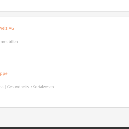
weiz AG
Immobilien
uppe
a | Gesundheits- / Sozialwesen