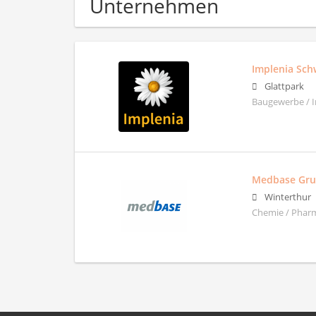
Unternehmen
Implenia Sch
Glattpark
Baugewerbe / 
Medbase Gr
Winterthur
Chemie / Pharm