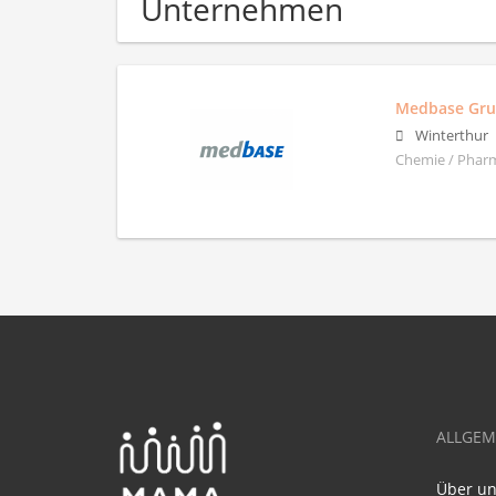
Unternehmen
Medbase Gr
Winterthur
Chemie / Pharm
ALLGEM
Über u