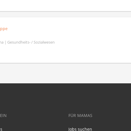
uppe
a | Gesundheits- / Sozialwesen
EIN
FÜR MAMAS
ns
Jobs suchen