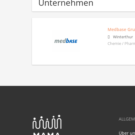
Unternehmen
Medbase Gr
Winterthur
Chemie / Pharm
ALLGEM
Über u