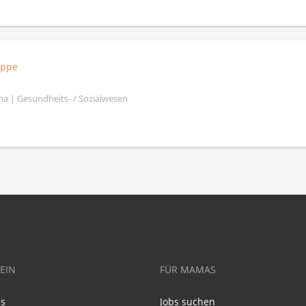
uppe
a | Gesundheits- / Sozialwesen
EIN
FÜR MAMAS
ns
Jobs suchen