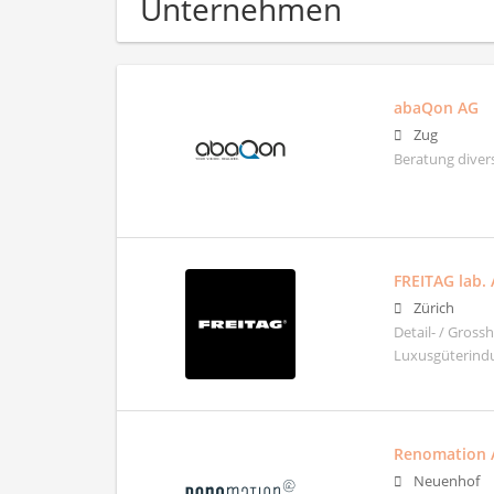
Unternehmen
abaQon AG
Zug
Beratung diver
FREITAG lab.
Zürich
Detail- / Gros
Luxusgüterindu
Renomation 
Neuenhof