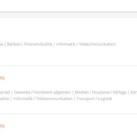
se | Banken / Finanzindustrie | Informatik / Telekommunikation
 AG
shandel | Gewerbe / Handwerk allgemein | Medien / Druckerei / Verlage | Ko
strie | Informatik / Telekommunikation | Transport / Logistik
AG