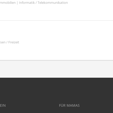
mmobilien | Informatik / Telekommunikation
sen / Freizeit
EIN
FÜR MAMAS