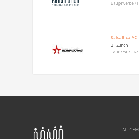
Baugewerbe / I
SalsaRica AG
Zürich
Tourismus / Rei
ALLGEM