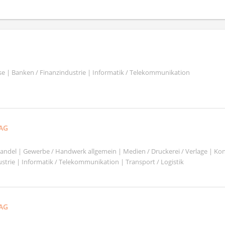
se | Banken / Finanzindustrie | Informatik / Telekommunikation
 AG
shandel | Gewerbe / Handwerk allgemein | Medien / Druckerei / Verlage | Ko
strie | Informatik / Telekommunikation | Transport / Logistik
AG