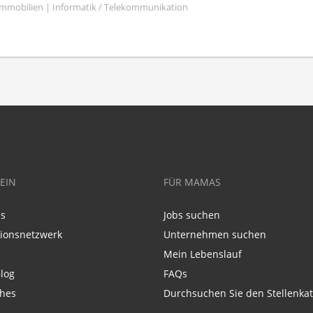
mmobilien | Informatik / Telekommunikation
EIN
FÜR MAMAS
ns
Jobs suchen
tionsnetzwerk
Unternehmen suchen
Mein Lebenslauf
log
FAQs
ches
Durchsuchen Sie den Stellenkat