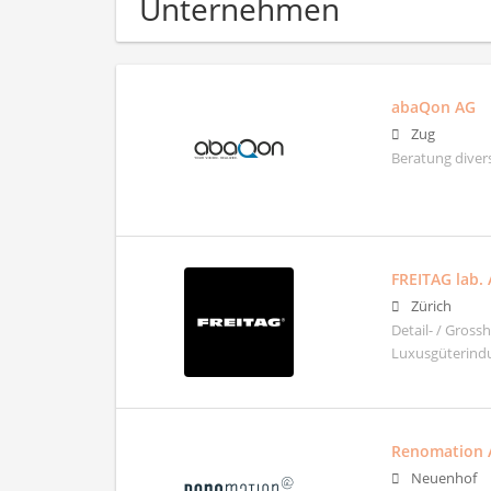
Unternehmen
abaQon AG
Zug
Beratung diver
FREITAG lab.
Zürich
Detail- / Gros
Luxusgüterindu
Renomation 
Neuenhof