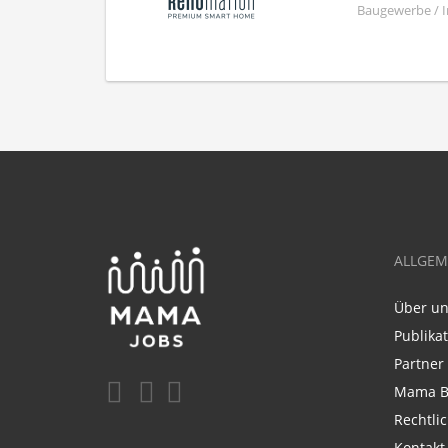
Baugewerbe / I
ALLGEM
Über u
Publika
Partner
Mama B
Rechtli
Kontakt