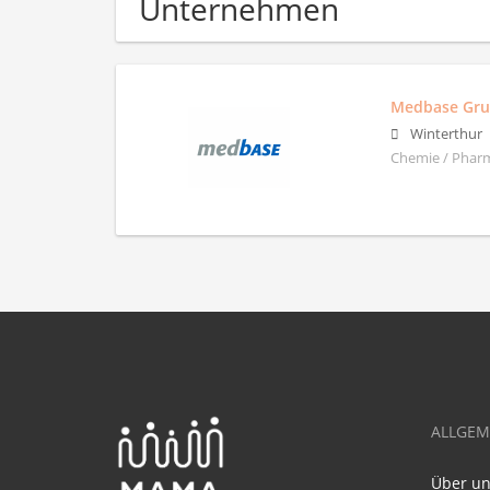
Unternehmen
Medbase Gr
Winterthur
Chemie / Pharm
ALLGEM
Über u