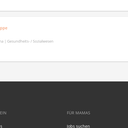
uppe
a | Gesundheits- / Sozialwesen
EIN
FÜR MAMAS
ns
Jobs suchen