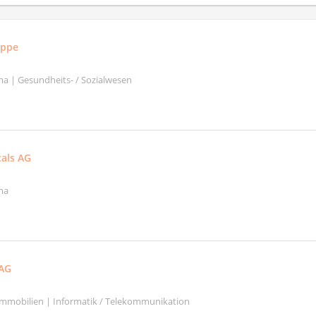
uppe
a | Gesundheits- / Sozialwesen
als AG
ma
AG
mmobilien | Informatik / Telekommunikation