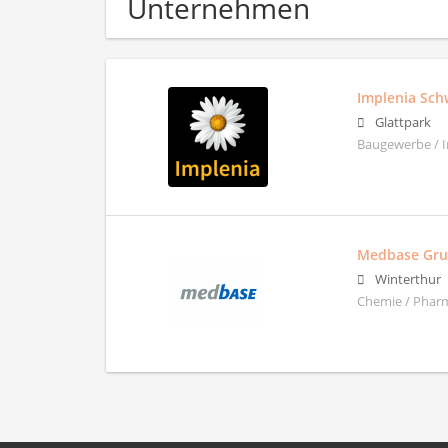
Unternehmen
Implenia Sch
Glattpark
Baugewerbe / 
Medbase Gr
Winterthur
Chemie / Pharm