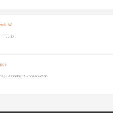
weiz AG
Immobilien
uppe
a | Gesundheits- / Sozialwesen