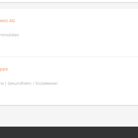
weiz AG
Immobilien
uppe
a | Gesundheits- / Sozialwesen