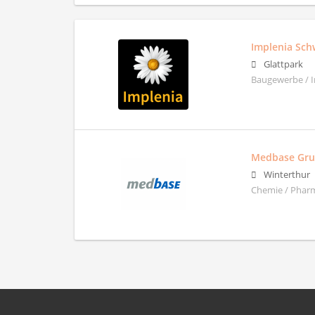
Implenia Sch
Glattpark
Baugewerbe / 
Medbase Gr
Winterthur
Chemie / Pharm