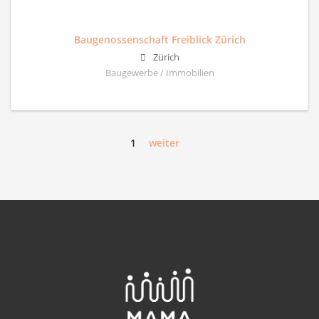
Baugenossenschaft Freiblick Zürich
Zürich
Baugewerbe / Immobilien
1
weiter