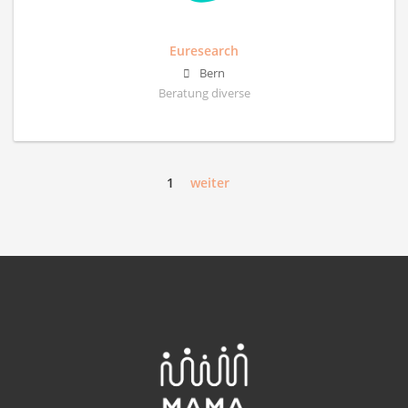
Euresearch
Bern
Beratung diverse
1
weiter