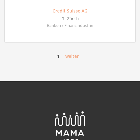
Credit Suisse AG
Zürich
Banken / Finanzindustrie
1
weiter