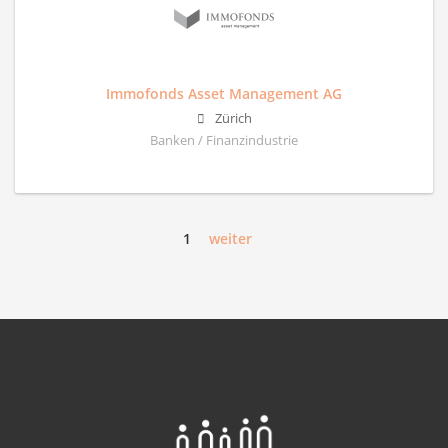
Immofonds Asset Management AG
Zürich
Banken / Finanzindustrie
1
weiter