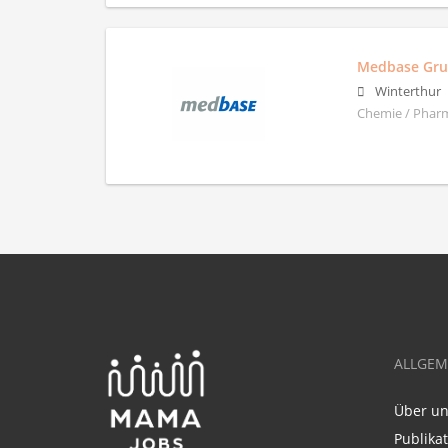
Medbase Gr
Winterthur
Chemie / Pharm
ALLGEM
Über u
Publika