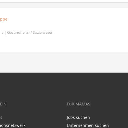
uppe
a | Gesundheits- / Sozialwesen
EIN
FÜR MAMAS
ns
Jobs suchen
tionsnetzwerk
Unternehmen suchen