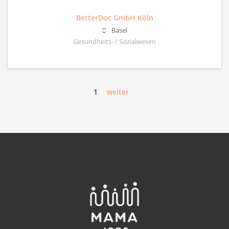
BetterDoc GmbH Köln
Basel
Gesundheits- / Sozialwesen
1
weiter