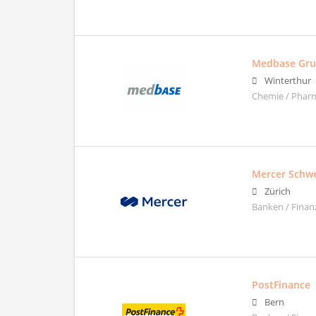
Medbase Gr
Winterthur
Chemie / Pharm
Mercer Schw
Zürich
Banken / Finan
PostFinance
Bern