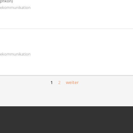
Opfikon)
elekommunikation
elekommunikation
1
2
weiter