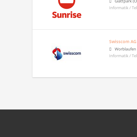
Glattpark (
Informatik / T
Swisscom AG
Worblaufen
Informatik / T