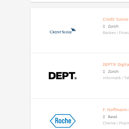
Credit Suiss
Zürich
Banken / Finan
DEPT® Digita
Zürich
Informatik / T
F. Hoffmann-
Basel
Chemie / Phar