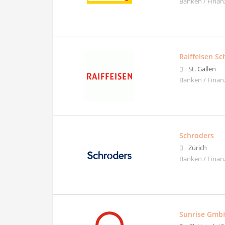
Banken / Finan
Raiffeisen Sc
St. Gallen
Banken / Finan
Schroders
Zürich
Banken / Finan
Sunrise Gmb