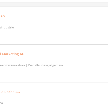
e AG
zindustrie
l Marketing AG
elekommunikation | Dienstleistung allgemein
La Roche AG
ma