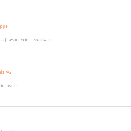
uppe
a | Gesundheits- / Sozialwesen
eiz AG
zindustrie