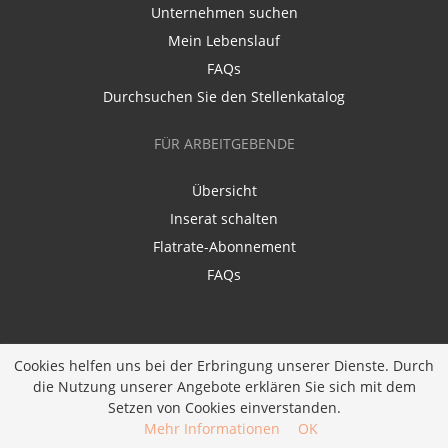
Unternehmen suchen
Mein Lebenslauf
FAQs
Durchsuchen Sie den Stellenkatalog
FÜR ARBEITGEBENDE
Übersicht
Inserat schalten
Flatrate-Abonnement
FAQs
Cookies helfen uns bei der Erbringung unserer Dienste. Durch
die Nutzung unserer Angebote erklären Sie sich mit dem
Ein Unternehmen der
Diversity Job Group GmbH
|
Setzen von Cookies einverstanden.
Entwickelt bei
JOBIQO
Mehr Informationen
OK