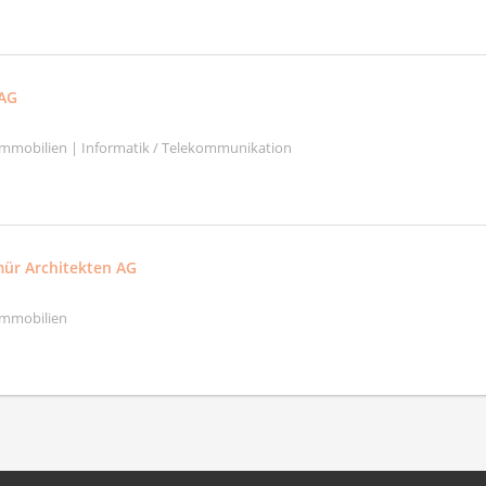
AG
mmobilien | Informatik / Telekommunikation
ür Architekten AG
Immobilien