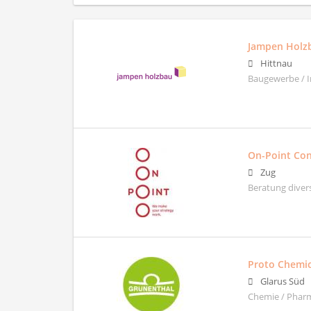
Jampen Holz
Hittnau
Baugewerbe / Im
On-Point Co
Zug
Beratung diver
Proto Chemic
Glarus Süd
Chemie / Phar