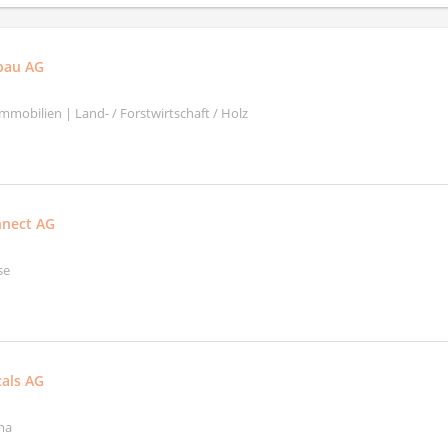
bau AG
mobilien | Land- / Forstwirtschaft / Holz
nnect AG
se
als AG
ma