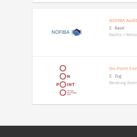
NOFIBA Audi
Basel
Rechts- / Wirt
On-Point Co
Zug
Beratung diver