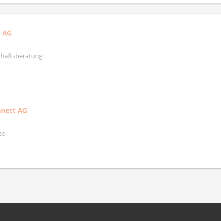
t AG
schaftsberatung
nnect AG
se