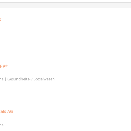
G
uppe
a | Gesundheits- / Sozialwesen
als AG
ma