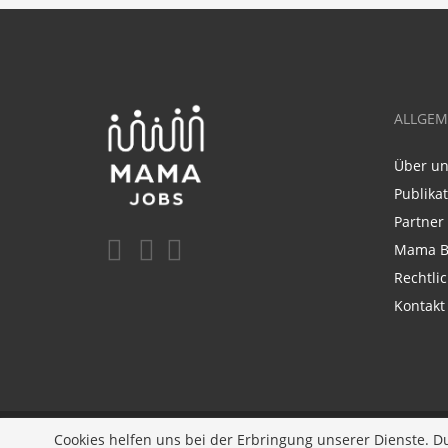
ALLGEM
Über u
Publika
Partner
Mama B
Rechtli
Kontakt
Ein Unternehmen der
Diversity Job Group GmbH
| 
Cookies helfen uns bei der Erbringung unserer Dienste. D