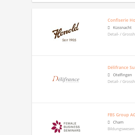
Confiserie H
Küssnacht
Detail- / Gross
Délifrance Su
Otelfingen
Detail- / Gross
FBS Group A
Cham
Bildungswesen