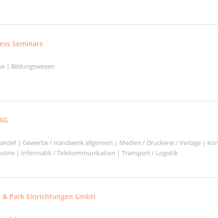
ess Seminars
se | Bildungswesen
 AG
shandel | Gewerbe / Handwerk allgemein | Medien / Druckerei / Verlage | Ko
strie | Informatik / Telekommunikation | Transport / Logistik
n & Park Einrichtungen GmbH