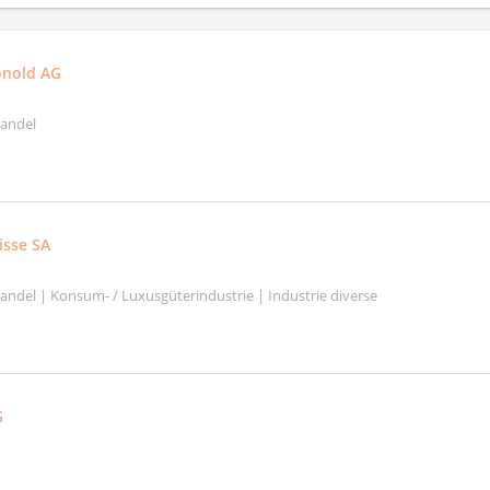
onold AG
handel
isse SA
handel | Konsum- / Luxusgüterindustrie | Industrie diverse
G