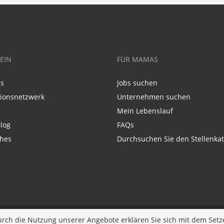
EIN
FÜR MAMAS
ns
Jobs suchen
tionsnetzwerk
Unternehmen suchen
Mein Lebenslauf
log
FAQs
ches
Durchsuchen Sie den Stellenkat
Entwickelt bei
JOBIQO
urch die Nutzung unserer Angebote erklären Sie sich mit dem Setz