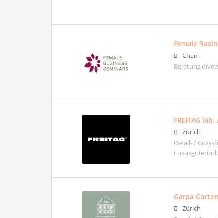
Female Busin
Cham
Beratung diver
FREITAG lab.
Zürich
Detail- / Gros
Luxusgüterindu
Garpa Garte
Zürich