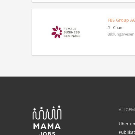
FBS Group A
Cham
Bildungswesen
ALLGEM
Über u
Publika