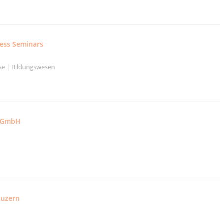
ess Seminars
se | Bildungswesen
n GmbH
Luzern