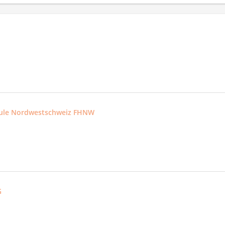
ule Nordwestschweiz FHNW
G