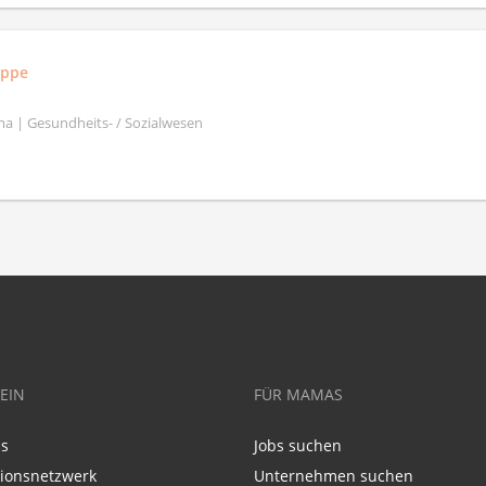
uppe
a | Gesundheits- / Sozialwesen
EIN
FÜR MAMAS
ns
Jobs suchen
tionsnetzwerk
Unternehmen suchen