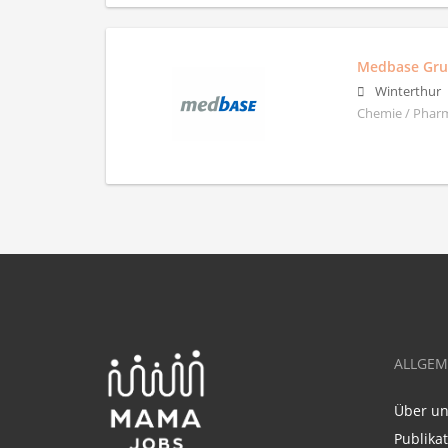
Medbase Gr
Winterthur
Chemie / Pharm
ALLGEM
Über u
Publika