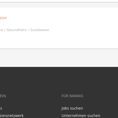
uppe
a | Gesundheits- / Sozialwesen
EIN
FÜR MAMAS
ns
Jobs suchen
tionsnetzwerk
Unternehmen suchen