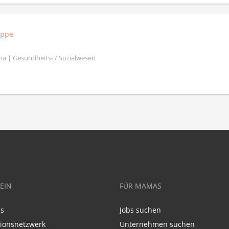
uppe
a | Gesundheits- / Sozialwesen
EIN
FÜR MAMAS
ns
Jobs suchen
tionsnetzwerk
Unternehmen suchen