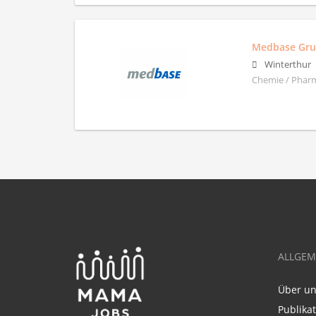
Medbase Gr
Winterthur
Chemie / Pharm
ALLGEM
Über u
Publika