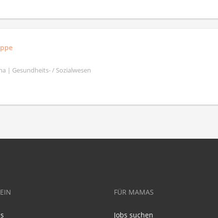
uppe
a | Gesundheits- / Sozialwesen
EIN
FÜR MAMAS
ns
Jobs suchen