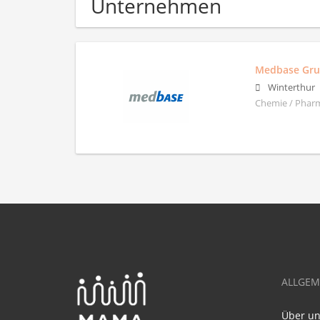
Unternehmen
Medbase Gr
Winterthur
Chemie / Pharm
ALLGEM
Über u