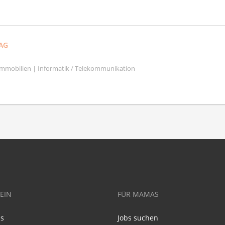
AG
mmobilien | Informatik / Telekommunikation
EIN
FÜR MAMAS
ns
Jobs suchen