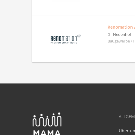
Renomation 
Neuenhof
Baugewerbe / I
ALLGEM
Über u