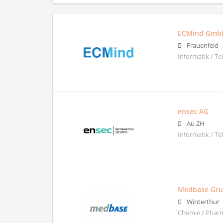
ECMind Gmb
Frauenfeld
Informatik / T
ensec AG
Au ZH
Informatik / T
Medbase Gr
Winterthur
Chemie / Pharm