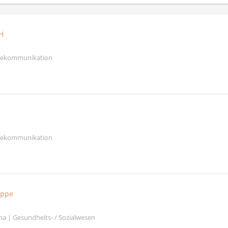
H
elekommunikation
elekommunikation
uppe
a | Gesundheits- / Sozialwesen