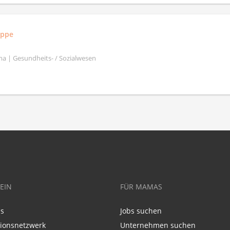
uppe
a | Gesundheits- / Sozialwesen
EIN
FÜR MAMAS
ns
Jobs suchen
tionsnetzwerk
Unternehmen suchen