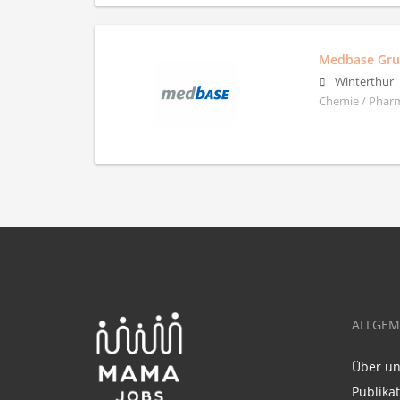
Medbase Gr
Winterthur
Chemie / Pharm
ALLGEM
Über u
Publika