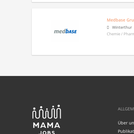
Medbase Gr
Winterthur
Chemie / Pharm
ALLGEM
Über u
Publika