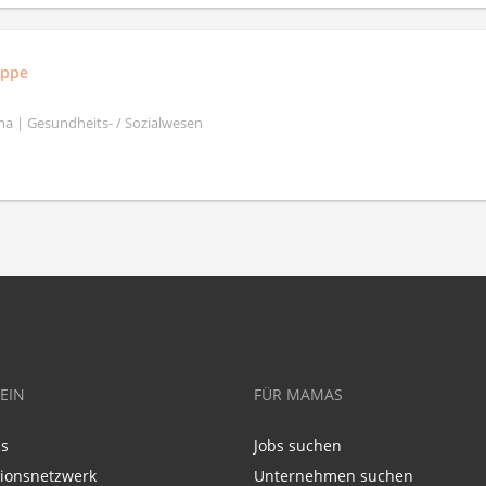
uppe
a | Gesundheits- / Sozialwesen
EIN
FÜR MAMAS
ns
Jobs suchen
tionsnetzwerk
Unternehmen suchen