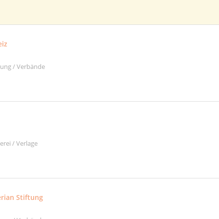
eiz
ltung / Verbände
rei / Verlage
rian Stiftung