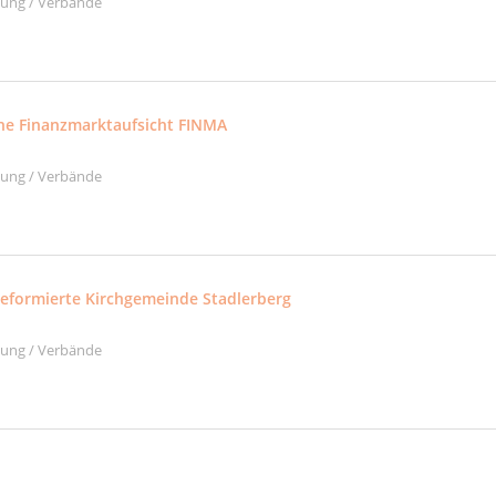
ltung / Verbände
he Finanzmarktaufsicht FINMA
ltung / Verbände
reformierte Kirchgemeinde Stadlerberg
ltung / Verbände