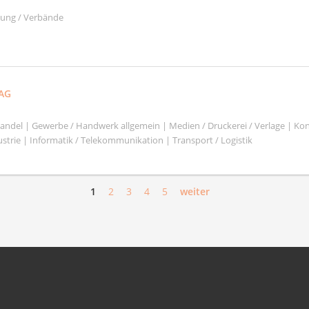
ltung / Verbände
 AG
shandel | Gewerbe / Handwerk allgemein | Medien / Druckerei / Verlage | Ko
strie | Informatik / Telekommunikation | Transport / Logistik
1
2
3
4
5
weiter