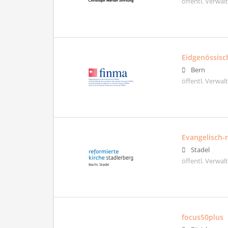
öffentl. Verwa
Eidgenössisc
Bern
öffentl. Verwa
Evangelisch-
Stadel
öffentl. Verwa
focus50plus