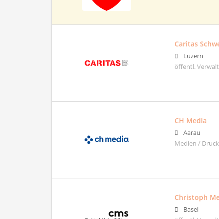
Caritas Schw
Luzern
öffentl. Verwa
CH Media
Aarau
Medien / Drucke
Christoph Me
Basel