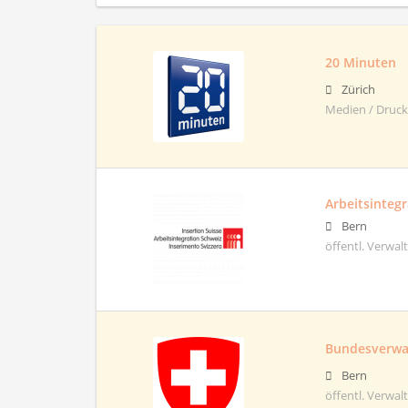
20 Minuten
Zürich
Medien / Drucke
Arbeitsinteg
Bern
öffentl. Verwa
Bundesverwa
Bern
öffentl. Verwa