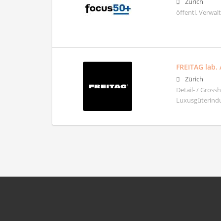
Zürich
öffentl. Verwa
FREITAG lab.
Zürich
Detail- / Gros
Luxusgüterindu