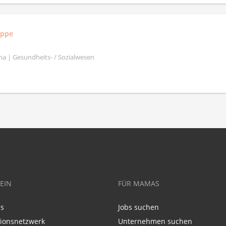
uppe
a | Gesundheits- / Sozialwesen
EIN
FÜR MAMAS
ns
Jobs suchen
tionsnetzwerk
Unternehmen suchen