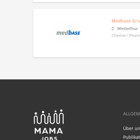
Medbase Gr
Winterthur
Chemie / Pharm
ALLGEM
Über u
Publika