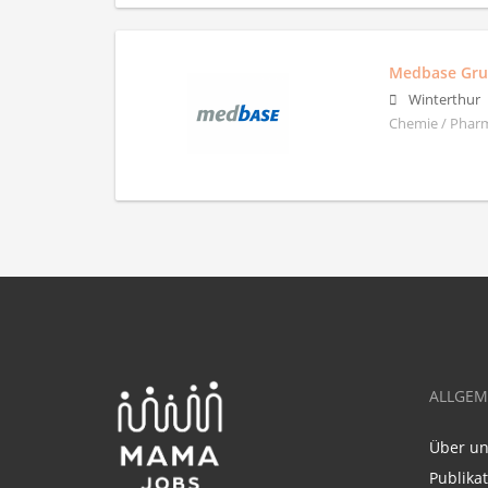
Medbase Gr
Winterthur
Chemie / Pharm
ALLGEM
Über u
Publika