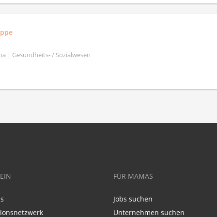
uppe
a | Gesundheits- / Sozialwesen
EIN
FÜR MAMAS
ns
Jobs suchen
tionsnetzwerk
Unternehmen suchen