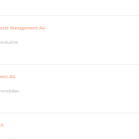
sset Management AG
zindustrie
weiz AG
Immobilien
ch