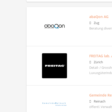
abaQon AG
Zug
Beratung diver
FREITAG lab.
Zürich
Detail- / Gros
Luxusgüterindu
Gemeinde Re
Reinach
öffentl. Verwa