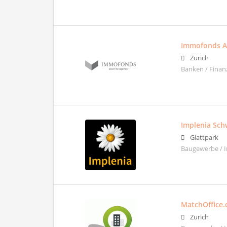
Immofonds A
Zürich
Banken / Finan
Implenia Sch
Glattpark
Baugewerbe / 
MatchOffice.
Zurich