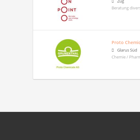
Zug
Beratung diver
Proto Chemic
Glarus Süd
Chemie / Phar