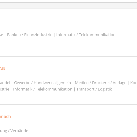
se | Banken / Finanzindustrie | Informatik / Telekommunikation
 AG
shandel | Gewerbe / Handwerk allgemein | Medien / Druckerei / Verlage | Ko
strie | Informatik / Telekommunikation | Transport / Logistik
inach
ltung / Verbände