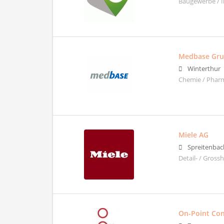
Baugewerbe / 
Medbase Gr
Winterthur
Chemie / Pharm
Miele AG
Spreitenbac
Detail- / Gross
On-Point Co