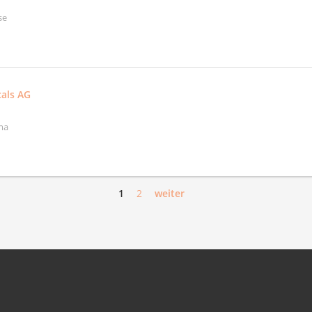
se
als AG
ma
1
2
weiter