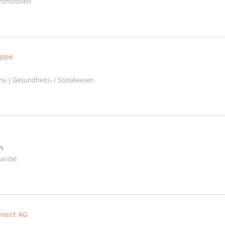
Immobilien
uppe
a | Gesundheits- / Sozialwesen
h
handel
nnect AG